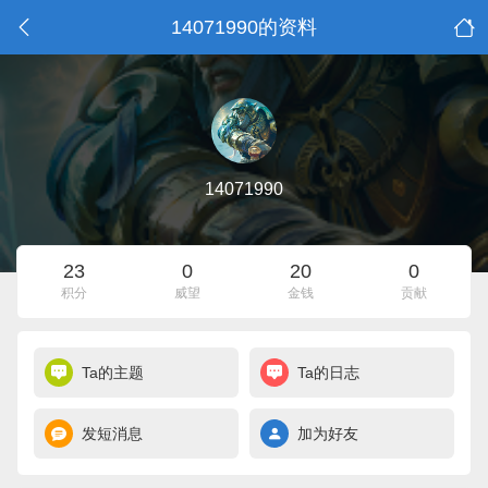
14071990的资料
14071990
23
0
20
0
积分
威望
金钱
贡献
Ta的主题
Ta的日志
发短消息
加为好友