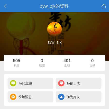
zyw_zjk的资料
zyw_zjk
505
0
491
0
积分
威望
金钱
贡献
Ta的主题
Ta的日志
发短消息
加为好友