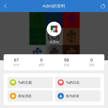
Adim的资料
Adim
67
0
59
0
积分
威望
金钱
贡献
Ta的主题
Ta的日志
发短消息
加为好友