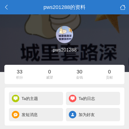
pws201288的资料
pws201288
33
0
30
0
积分
威望
金钱
贡献
Ta的主题
Ta的日志
发短消息
加为好友