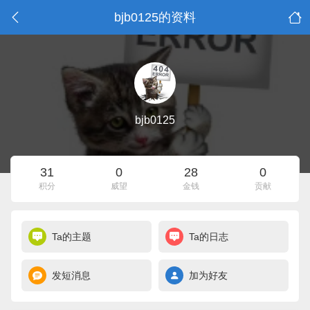
bjb0125的资料
bjb0125
31
0
28
0
积分
威望
金钱
贡献
Ta的主题
Ta的日志
发短消息
加为好友