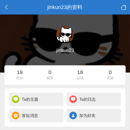
jinkun23的资料
jinkun23
19
0
18
0
积分
威望
金钱
贡献
Ta的主题
Ta的日志
发短消息
加为好友