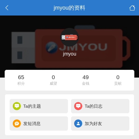
jmyou的资料
jmyou
65
0
49
0
积分
威望
金钱
贡献
Ta的主题
Ta的日志
发短消息
加为好友