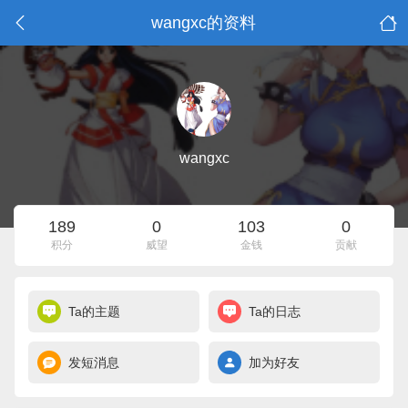
wangxc的资料
wangxc
189
0
103
0
积分
威望
金钱
贡献
Ta的主题
Ta的日志
发短消息
加为好友