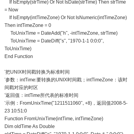
If IsEmpty(strTime) Or Not IsDate(strTime) Then strTime
= Now
If IsEmpty(intTimeZone) Or Not IsNumeric(intTimeZone)
Then intTimeZone = 0
ToUnixTime = DateAdd("h", -intTimeZone, strTime)
ToUnixTime = DateDiff("s", "1970-1-1 0:0:0",
ToUnixTime)
End Function
'把UNIX时间戳转换为标准时间
'参数：intTime:要转换的UNIX时间戳；intTimeZone：该时
间戳对应的时区
'返回值：intTime所代表的标准时间
'示例：FromUnixTime("1211511060", +8)，返回值2008-5-
23 10:51:0
Function FromUnixTime(intTime, intTimeZone)
Dim oldTime As Double