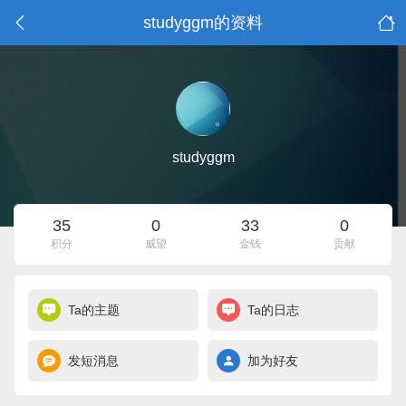
studyggm的资料
studyggm
35
0
33
0
积分
威望
金钱
贡献
Ta的主题
Ta的日志
发短消息
加为好友