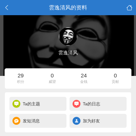
雲逸清风的资料
雲逸清风
29
0
24
0
积分
威望
金钱
贡献
Ta的主题
Ta的日志
发短消息
加为好友