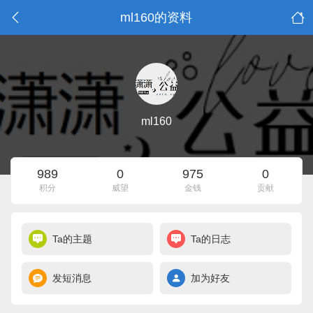
ml160的资料
ml160
989
0
975
0
积分
威望
金钱
贡献
Ta的主题
Ta的日志
发短消息
加为好友