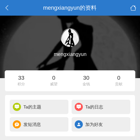
mengxiangyun的资料
mengxiangyun
33
0
30
0
积分
威望
金钱
贡献
Ta的主题
Ta的日志
发短消息
加为好友