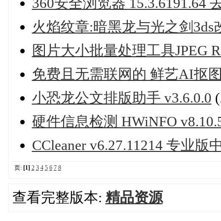
360安全浏览器 15.3.6191.
火焰纹章:暗黑龙与光之剑3ds
图片大小批量处理工具JPEG Res
免费且无需联网的 鲜艺AI抠
小恐龙公文排版助手 v3.6.0.0
硬件信息检测 HWiNFO v8.10
CCleaner v6.27.11214 
页:
[1]
2
3
4
5
6
7
8
查看完整版本:
精品资源