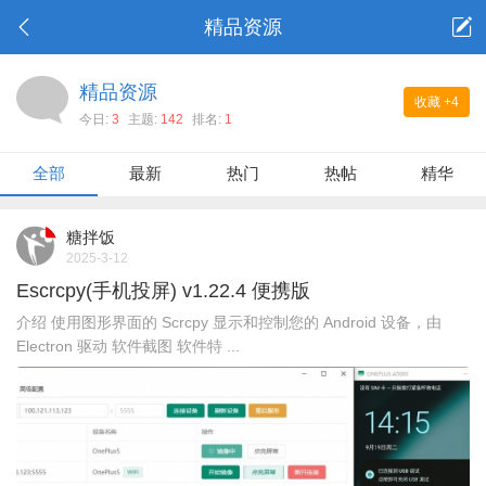
精品资源
精品资源
收藏
+4
今日:
3
主题:
142
排名:
1
全部
最新
热门
热帖
精华
糖拌饭
2025-3-12
Escrcpy(手机投屏) v1.22.4 便携版
介绍 使用图形界面的 Scrcpy 显示和控制您的 Android 设备，由
Electron 驱动 软件截图 软件特 ...