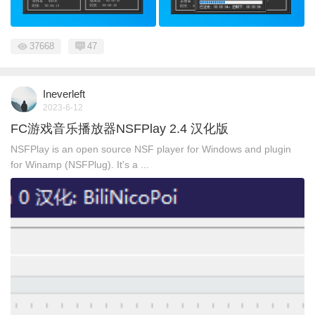
37668
47
Ineverleft
2023-6-12
FC游戏音乐播放器NSFPlay 2.4 汉化版
NSFPlay is an open source NSF player for Windows and plugin
for Winamp (NSFPlug). It's a ...