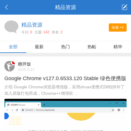
精品资源
精品资源
收藏
+4
今日:
0
主题:
142
排名:
2
全部
最新
热门
热帖
精华
糖拌饭
2025-5-22
Google Chrome v127.0.6533.120 Stable 绿色便携版
介绍 Google Chrome浏览器增强版，采用shuax便携式Dll劫持补丁
加入原版打包而成，Chrome++增强软 ...