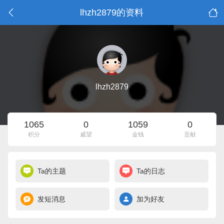
lhzh2879的资料
lhzh2879
1065
0
1059
0
积分
威望
金钱
贡献
Ta的主题
Ta的日志
发短消息
加为好友