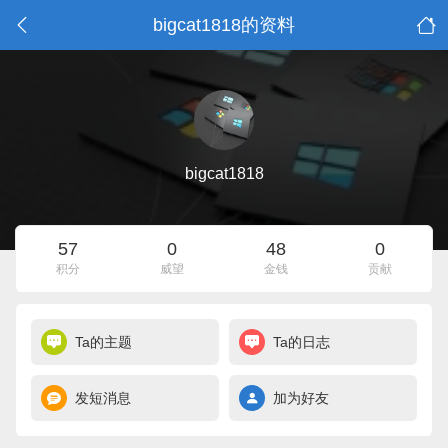
bigcat1818的资料
bigcat1818
57
0
48
0
积分
威望
金钱
贡献
Ta的主题
Ta的日志
发短消息
加为好友