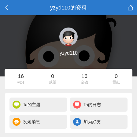
yzyd110的资料
yzyd110
16
0
16
0
积分
威望
金钱
贡献
Ta的主题
Ta的日志
发短消息
加为好友