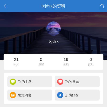
txjdsk的资料
txjdsk
21
0
19
0
积分
威望
金钱
贡献
Ta的主题
Ta的日志
发短消息
加为好友